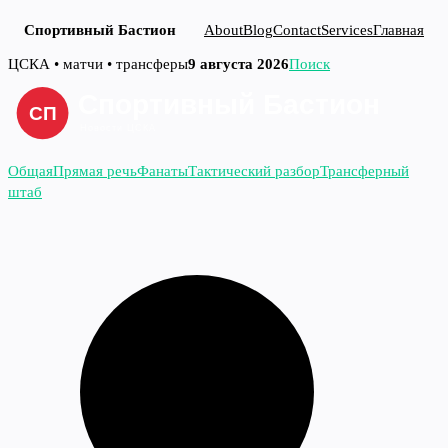
Спортивный Бастион
About
Blog
Contact
Services
Главная
Перейти
ЦСКА • матчи • трансферы
9 августа 2026
Поиск
к
содержимому
Общая
Прямая речь
Фанаты
Тактический разбор
Трансферный
штаб