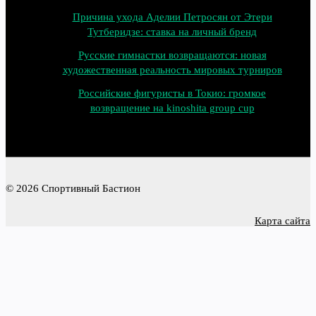
Причина ухода Аделии Петросян от Этери
Тутберидзе: ставка на личный бренд
Русские гимнастки возвращаются: новая
художественная реальность мировых турниров
Российские фигуристы в Токио: громкое
возвращение на kinoshita group cup
© 2026 Спортивный Бастион
Карта сайта
Политика конфиденциальности
Categories
Latest posts