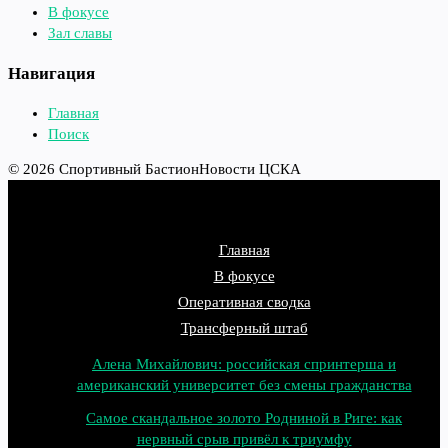
В фокусе
Зал славы
Навигация
Главная
Поиск
© 2026 Спортивный Бастион
Новости ЦСКА
Главная
В фокусе
Оперативная сводка
Трансферный штаб
Алена Михайлович: российская спринтерша и
американский университет без смены гражданства
Самое скандальное золото Родниной в Риге: как
нервный срыв привёл к триумфу