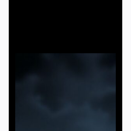
поражают мир после возвращения: диджейский
образ, этника и слом стереотипов В новом
олимпийском цикле художественная гимнастика
ощутимо изменилась.…