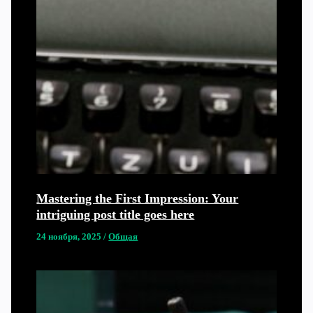
Mastering the First Impression: Your
intriguing post title goes here
24 ноября, 2025
/
Общая