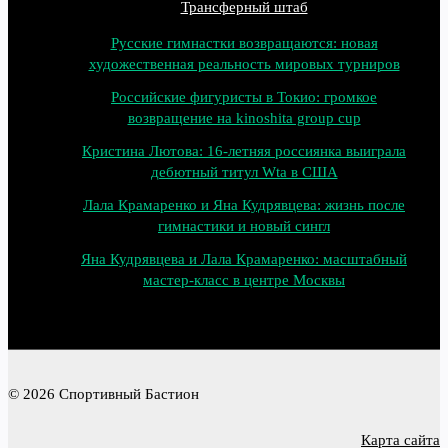
Трансферный штаб
Русские гимнастки возвращаются: новая
художественная реальность мировых турниров
Российские фигуристы в Токио: громкое
возвращение на kinoshita group cup
Кристина Лютова: 16‑летняя россиянка выиграла
дебютный титул Wta в США
Лала Крамаренко и Яна Кудрявцева: жизнь после
гимнастики и новый сингл
Яна Кудрявцева и Лала Крамаренко: масштабный
мастер‑класс в центре Москвы
© 2026 Спортивный Бастион
Карта сайта