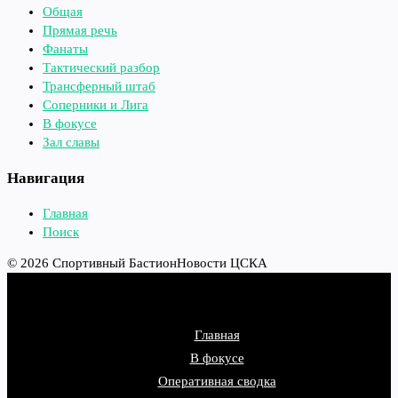
Общая
Прямая речь
Фанаты
Тактический разбор
Трансферный штаб
Соперники и Лига
В фокусе
Зал славы
Навигация
Главная
Поиск
© 2026 Спортивный Бастион
Новости ЦСКА
Главная
В фокусе
Оперативная сводка