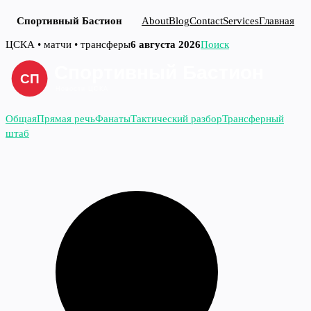
Спортивный Бастион
About
Blog
Contact
Services
Главная
Перейти
ЦСКА • матчи • трансферы
6 августа 2026
Поиск
к
содержимому
Общая
Прямая речь
Фанаты
Тактический разбор
Трансферный
штаб