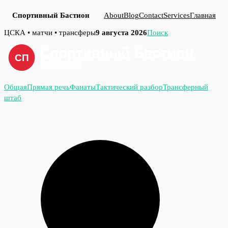
Спортивный Бастион
About
Blog
Contact
Services
Главная
Перейти
ЦСКА • матчи • трансферы
9 августа 2026
Поиск
к
содержимому
Общая
Прямая речь
Фанаты
Тактический разбор
Трансферный
штаб