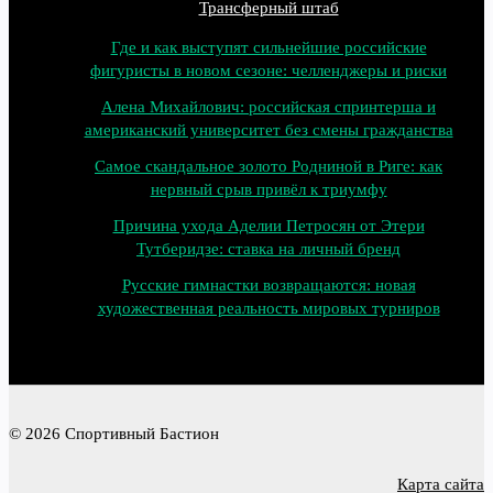
Трансферный штаб
Где и как выступят сильнейшие российские
фигуристы в новом сезоне: челленджеры и риски
Алена Михайлович: российская спринтерша и
американский университет без смены гражданства
Самое скандальное золото Родниной в Риге: как
нервный срыв привёл к триумфу
Причина ухода Аделии Петросян от Этери
Тутберидзе: ставка на личный бренд
Русские гимнастки возвращаются: новая
художественная реальность мировых турниров
© 2026 Спортивный Бастион
Карта сайта