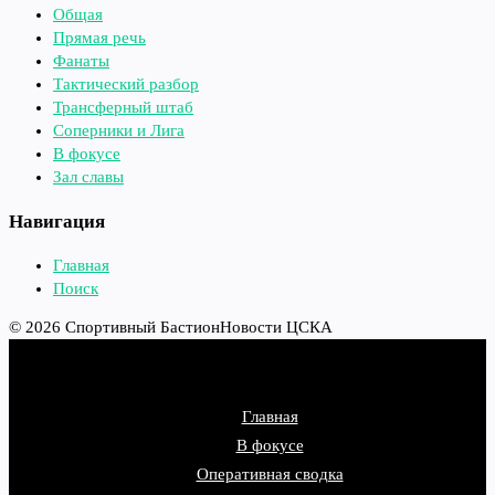
Общая
Прямая речь
Фанаты
Тактический разбор
Трансферный штаб
Соперники и Лига
В фокусе
Зал славы
Навигация
Главная
Поиск
© 2026 Спортивный Бастион
Новости ЦСКА
Главная
В фокусе
Оперативная сводка