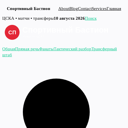
Спортивный Бастион
About
Blog
Contact
Services
Главная
Перейти
ЦСКА • матчи • трансферы
10 августа 2026
Поиск
к
содержимому
Общая
Прямая речь
Фанаты
Тактический разбор
Трансферный
штаб