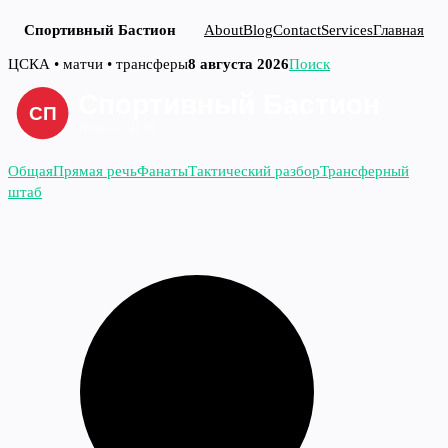
Спортивный Бастион
About
Blog
Contact
Services
Главная
Перейти
ЦСКА • матчи • трансферы
8 августа 2026
Поиск
к
содержимому
Общая
Прямая речь
Фанаты
Тактический разбор
Трансферный
штаб