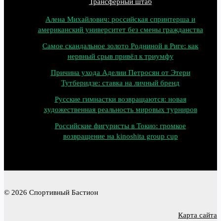
Трансферный штаб
Алена Михайлович: российская спринтерша и
американский университет без смены гражданства
Самое скандальное золото Родниной в Риге: как
нервный срыв привёл к триумфу
Причина ухода Аделии Петросян от Этери
Тутберидзе: ставка на личный бренд
Русские гимнастки возвращаются: новая
художественная реальность мировых турниров
Российские фигуристы в Токио: громкое
возвращение на kinoshita group cup
© 2026 Спортивный Бастион
Карта сайта