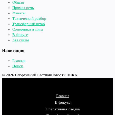
Общая
Прямая речь
Фанаты
Тактический разбор
Трансферный штаб
Соперники и Лига
В фокусе
Зал славы
Навигация
Главная
Поиск
© 2026 Спортивный Бастион
Новости ЦСКА
Главная
В фокусе
Оперативная сводка