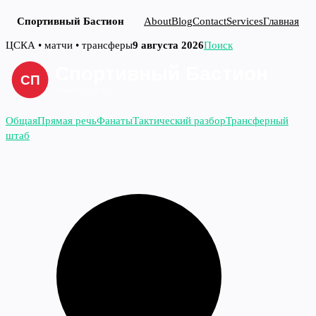
Спортивный Бастион
About
Blog
Contact
Services
Главная
Перейти
ЦСКА • матчи • трансферы
9 августа 2026
Поиск
к
содержимому
Общая
Прямая речь
Фанаты
Тактический разбор
Трансферный
штаб