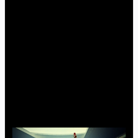
футболиста, но и в его голову — там куда интереснее.
От улиц XIX века до VAR:
исторический контекст симуляции