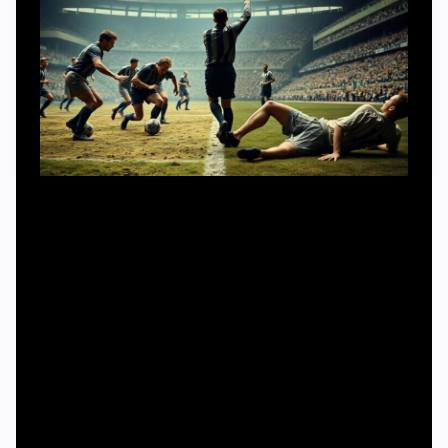
Футбол родился в XIX веке как грубая контактная игра
без особых правил. Тогда скорее жаловались на
излишнюю жёсткость, чем на театральность. Первые
упоминания заведомо преувеличенных падений
встречаются уже в начале XX века, когда судьи начали
строже наказывать за фолы. С внедрением пенальти и
красных карточек «пригласить» свисток стало
выгодной тактикой. В 1960–1970‑е, на волне
телевизионных трансляций, симуляции подхватили
звёзды Серии A и южноамериканских чемпионатов:
там ценили хитрость не меньше, чем технику. В