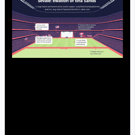
Чтобы не сливать в одну кучу всех болельщиков,
можно использовать условный поэтапный алгоритм
анализа. Шаг первый — оценка трибуны: есть ли
постоянный активный сектор, единый стиль баннеров,
повторяющиеся перформансы. Если да, с высокой
вероятностью перед вами именно ультрас‑ядро. Шаг
второй — мониторинг поведения до и после матча:
идут ли люди группами на вокзал или парковку, есть ли
организатор, который даёт инструкции, или толпа
перемещается хаотично. Структура и дисциплина