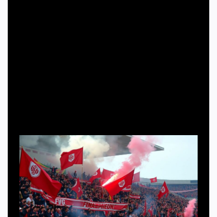
сектор с визуальной концепцией, набором баннеров,
барабанами, организованным вокалом и чёткой
координацией. Если вы планируете вливаться в
движение или работать с ним (как стюард, журналист,
организатор), потребуется базовый набор: защищённая
связь внутри группы, ответственное лицо за
перформансы, человек по безопасности и канал
решения спорных ситуаций с клубом и полицией.
Необходимые «инструменты» болельщика и
организатора