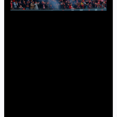
С практической стороны различать «ультрас и
хулиганы отличия» помогают конкретные маркеры.
Ультрас вкладываются в визуал и звук, а не только в
силовой ресурс. Для формирования образа сектора
используются специализированные вещи, и вопрос
«футбольные ультрас атрибутика купить» — это про
флаги, растяжки, пиротехнику (законную), барабаны,
мегафоны. Хулиганский блок, наоборот, чаще
инвестирует в экипировку для драки, а не в визуальные
элементы. Отдельная история — внутренние каналы
связи, списки участников и маршруты выездов,
которые у ультрас описаны куда чётче и
детализированнее.