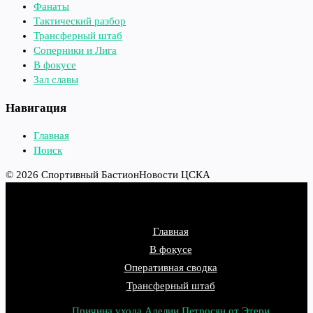
Фанаты
Тактический разбор
Трансферный штаб
Соперники и Лига
В фокусе
Зал славы
Навигация
Главная
Поиск
© 2026 Спортивный Бастион
Новости ЦСКА
Главная
В фокусе
Оперативная сводка
Трансферный штаб
Причина ухода Аделии Петросян от Этери