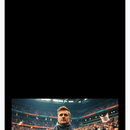
понаблюдайте пару матчей, поймите локальные
правила, узнайте, кто принимает решения. При
желании вписаться — подойдите к людям у барабана
или у центрального баннера, спокойно спросите, чем
можно помочь. Не начинайте с радикальных тем и не
предлагайте драки: для движения важнее надёжные
люди, чем «герои одной потасовки».
Изучите локальные кричалки и жесты поддержки.
Соблюдайте внутренний дресс‑код и не сверкайте
чужой символикой.
Сначала слушайте, потом предлагайте идеи для
перформансов.
Практика экипировки: что и зачем покупать