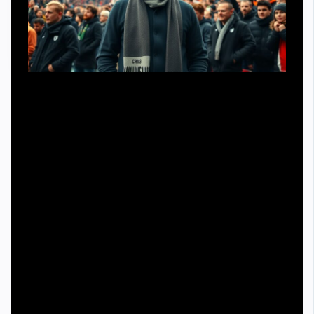
Если вы планируете регулярно стоять в активном
секторе, вопрос экипировки рано или поздно встанет.
Базово это шарф и нейтральная тёмная одежда без
чужой символики. Дальше — по желанию: многие
ищут, где одежда для футбольных ультрас купить,
чтобы выдержать общий стиль сектора. Важно
понимать, что одежда сама по себе не делает вас ни
ультрас, ни хулиганом; это всего лишь визуальный
маркер своей группы. Аналогично с флагами: вы
можете флаг баннер для ультрас заказать, но если он не
согласован с активом, его могут не допустить в общий
визуальный ряд.