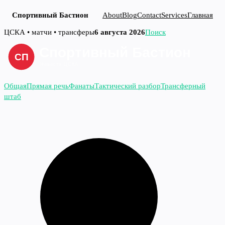
Спортивный Бастион
About
Blog
Contact
Services
Главная
Перейти
ЦСКА • матчи • трансферы
6 августа 2026
Поиск
к
содержимому
Общая
Прямая речь
Фанаты
Тактический разбор
Трансферный
штаб