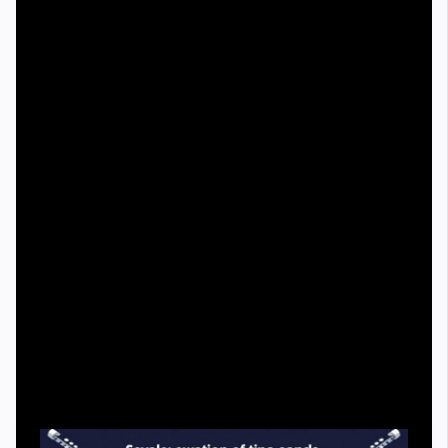
Атрибутика и визуал (флаги, баннеры, шарфы,
стробоскопы).
Организационные роли (каподистр, координатор,
ответственный за безопасность).
Нормы поведения на секторе и протокол общения с
клубом.
Поэтапный процесс: как «читать»
сектор и не путать роли