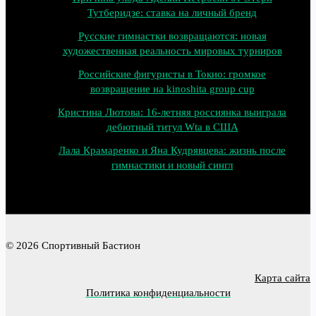
Тутберидзе: ставка на личный бренд
Русские гимнастки возвращаются: новая
художественная реальность мировых турниров
Российские фигуристы в Токио: громкое
возвращение на kinoshita group cup
Кристина Лютова: 16‑летняя россиянка выиграла
дебютный титул Wta в США
Лала Крамаренко и Яна Кудрявцева: жизнь после
гимнастики и новый сингл
© 2026 Спортивный Бастион
Карта сайта
Политика конфиденциальности