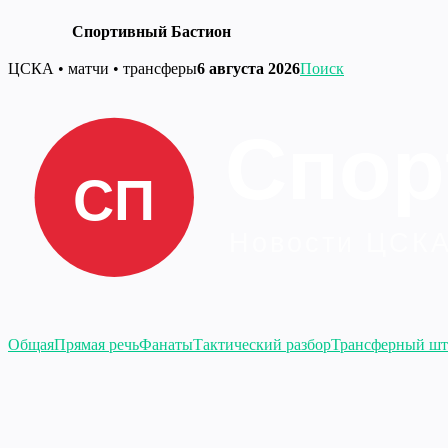
Спортивный Бастион
Перейти
ЦСКА • матчи • трансферы
6 августа 2026
Поиск
к
содержимому
Общая
Прямая речь
Фанаты
Тактический разбор
Трансферный шт