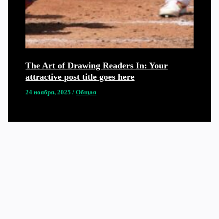
The Art of Drawing Readers In: Your
attractive post title goes here
24 ноября, 2025
/
Общая