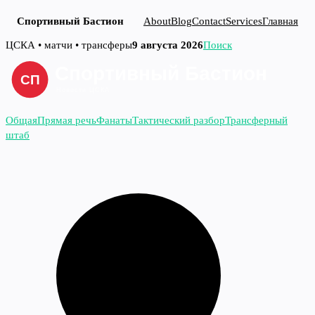
Спортивный Бастион
About
Blog
Contact
Services
Главная
Перейти
ЦСКА • матчи • трансферы
9 августа 2026
Поиск
к
содержимому
Общая
Прямая речь
Фанаты
Тактический разбор
Трансферный
штаб