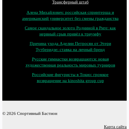
Трансферный штаб
Алена Михайлович: российская спринтерша и
американский университет без смены гражданства
Самое скандальное золото Родниной в Риге: как
нервный срыв привёл к триумфу
Причина ухода Аделии Петросян от Этери
Тутберидзе: ставка на личный бренд
Русские гимнастки возвращаются: новая
художественная реальность мировых турниров
Российские фигуристы в Токио: громкое
возвращение на kinoshita group cup
© 2026 Спортивный Бастион
Карта сайта