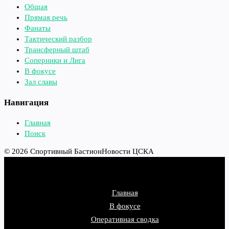
Общая
Прямая речь
Фанаты
Тактический разбор
Трансферный штаб
Соперники и Лига
В фокусе
Зал славы
Навигация
Главная
Поиск
© 2026 Спортивный Бастион
Новости ЦСКА
Главная
В фокусе
Оперативная сводка