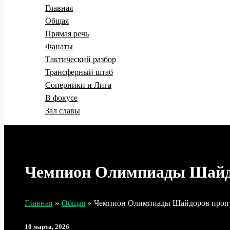
Главная
Общая
Прямая речь
Фанаты
Тактический разбор
Трансферный штаб
Соперники и Лига
В фокусе
Зал славы
Чемпион Олимпиады Шайдо
Главная
Общая
Чемпион Олимпиады Шайдоров пропус
10 марта, 2026