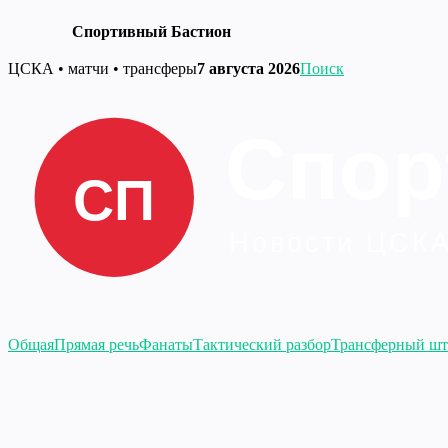
Спортивный Бастион
Перейти
ЦСКА • матчи • трансферы
7 августа 2026
Поиск
к
содержимому
Общая
Прямая речь
Фанаты
Тактический разбор
Трансферный шт