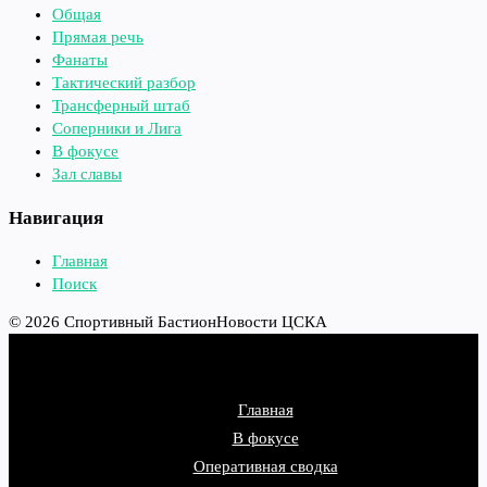
Общая
Прямая речь
Фанаты
Тактический разбор
Трансферный штаб
Соперники и Лига
В фокусе
Зал славы
Навигация
Главная
Поиск
© 2026 Спортивный Бастион
Новости ЦСКА
Главная
В фокусе
Оперативная сводка