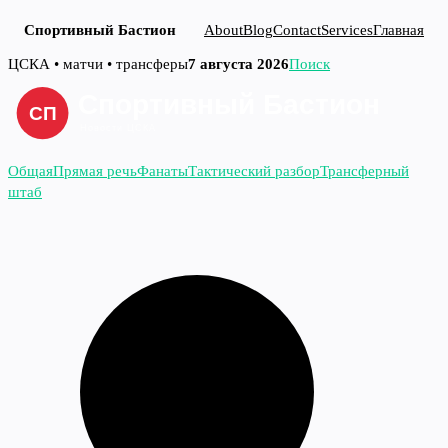
Спортивный Бастион
About
Blog
Contact
Services
Главная
Перейти
ЦСКА • матчи • трансферы
7 августа 2026
Поиск
к
содержимому
Общая
Прямая речь
Фанаты
Тактический разбор
Трансферный
штаб