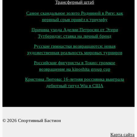
Трансферный штаб
Самое скандальное золото Родниной в Риге: как
нервный срыв привёл к триумфу
Причина ухода Аделии Петросян от Этери
Тутберидзе: ставка на личный бренд
Русские гимнастки возвращаются: новая
художественная реальность мировых турниров
Российские фигуристы в Токио: громкое
возвращение на kinoshita group cup
Кристина Лютова: 16‑летняя россиянка выиграла
дебютный титул Wta в США
© 2026 Спортивный Бастион
Карта сайта